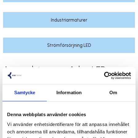
Industriarmaturer
Strömförsörjning LED
Användningsområden LED
Belysning
LED Belysning är ett energieffektivt val för både inom-
Samtycke
Information
Om
och utomhus applikationer. De främsta fördelarna med
LED tekniken är:
Denna webbplats använder cookies
Energieffektiv
Vi använder enhetsidentifierare för att anpassa innehållet
Lång livslängd
och annonserna till användarna, tillhandahålla funktioner