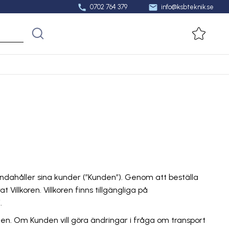
call
mail
0702 764 379
info@ksbteknik.se
Favorit
llhandahåller sina kunder (”Kunden”). Genom att beställa
illkoren. Villkoren finns tillgängliga på
.
unden. Om Kunden vill göra ändringar i fråga om transport