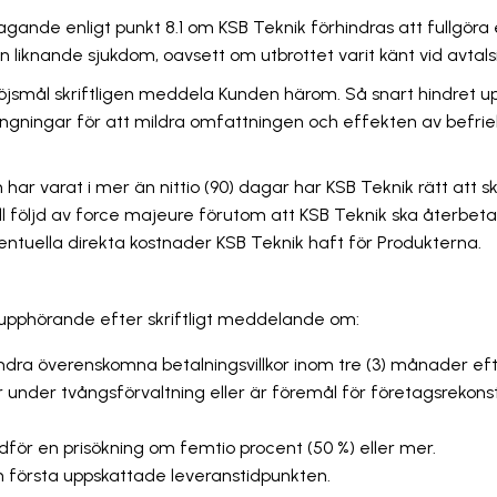
tagande enligt punkt 8.1 om KSB Teknik förhindras att fullgöra
n liknande sjukdom, oavsett om utbrottet varit känt vid avtal
n dröjsmål skriftligen meddela Kunden härom. Så snart hindre
trängningar för att mildra omfattningen och effekten av befri
ar varat i mer än nittio (90) dagar har KSB Teknik rätt att skri
ll följd av force majeure förutom att KSB Teknik ska återbeta
entuella direkta kostnader KSB Teknik haft för Produkterna.
art upphörande efter skriftligt meddelande om:
 andra överenskomna betalningsvillkor inom tre (3) månader ef
är under tvångsförvaltning eller är föremål för företagsrekonstr
edför en prisökning om femtio procent (50 %) eller mer.
en första uppskattade leveranstidpunkten.