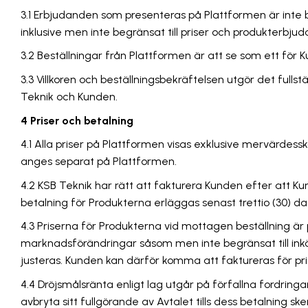
3.1 Erbjudanden som presenteras på Plattformen är inte b
inklusive men inte begränsat till priser och produkterbju
3.2 Beställningar från Plattformen är att se som ett för 
3.3 Villkoren och beställningsbekräftelsen utgör det fulls
Teknik och Kunden.
4 Priser och betalning
4.1 Alla priser på Plattformen visas exklusive mervärdes
anges separat på Plattformen.
4.2 KSB Teknik har rätt att fakturera Kunden efter att Kund
betalning för Produkterna erläggas senast trettio (30) 
4.3 Priserna för Produkterna vid mottagen beställning ä
marknadsförändringar såsom men inte begränsat till inkö
justeras. Kunden kan därför komma att faktureras för pri
4.4 Dröjsmålsränta enligt lag utgår på förfallna fordringa
avbryta sitt fullgörande av Avtalet tills dess betalning sker