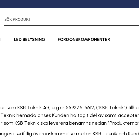
I
LED BELYSNING
FORDONSKOMPONENTER
odukter som KSB Teknik AB, org.nr 559376-5612, (”KSB Teknik”) ti
 Teknik hemsida anses Kunden ha tagit del av samt accepterat V
ter som KSB Teknik ska leverera benämns nedan ”Produkterna”
n ska anges i skriftlig överenskommelse mellan KSB Teknik och K