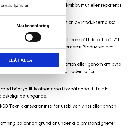
ansdagen. För delar som KSB Teknik bytt ut eller reparerat
deras tjänster.
skick och kvantitet. Vid reklamation av Produkterna ska
Marknadsföring
n och/eller förlusten.
 Om Kunden inte reklamerar felet inom rätt tid och på sätt
bete och kostnader om Kunden reklamerat Produkten och
TILLÅT ALLA
 val avhjälpa felet genom reparation eller genom att byta
r sig. KSB Teknik ska stå för kostnaderna för
med hänsyn till kostnaderna i förhållande till felets
a oskäligt betungande.
. KSB Teknik ansvarar inte för utebliven vinst eller annan
 ersättning på annan grund är under alla omständigheter