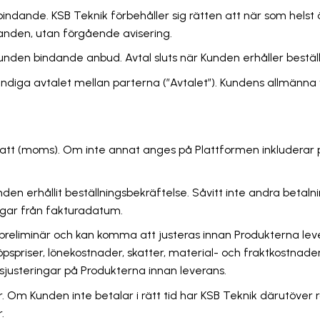
indande. KSB Teknik förbehåller sig rätten att när som helst 
danden, utan förgående avisering.
Kunden bindande anbud. Avtal sluts när Kunden erhåller bestäl
tändiga avtalet mellan parterna (”Avtalet”). Kundens allmänna v
skatt (moms). Om inte annat anges på Plattformen inkluderar p
en erhållit beställningsbekräftelse. Såvitt inte andra betalning
dagar från fakturadatum.
r preliminär och kan komma att justeras innan Produkterna l
pspriser, lönekostnader, skatter, material- och fraktkostnad
sjusteringar på Produkterna innan leverans.
r. Om Kunden inte betalar i rätt tid har KSB Teknik därutöver 
.