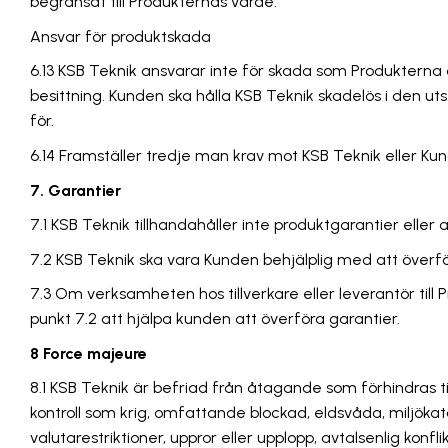
begränsat till Produkternas värde.
Ansvar för produktskada
6.13 KSB Teknik ansvarar inte för skada som Produkterna
besittning. Kunden ska hålla KSB Teknik skadelös i den u
för.
6.14 Framställer tredje man krav mot KSB Teknik eller Kun
7. Garantier
7.1 KSB Teknik tillhandahåller inte produktgarantier eller
7.2 KSB Teknik ska vara Kunden behjälplig med att överfö
7.3 Om verksamheten hos tillverkare eller leverantör till 
punkt 7.2 att hjälpa kunden att överföra garantier.
8 Force majeure
8.1 KSB Teknik är befriad från åtagande som förhindras 
kontroll som krig, omfattande blockad, eldsvåda, miljökatas
valutarestriktioner, uppror eller upplopp, avtalsenlig kon