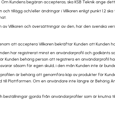
g. Om Kundens begäran accepteras, ska KSB Teknik ange detta
 och tillägg och/eller ändringar i Villkoren enligt punkt 1.2 ska
nat.
n av Villkoren och översättningar av den, har den svenska ver
r. Genom att acceptera Villkoren bekräftar Kunden att Kunden 
 Kunden har registrerat minst en användarprofil och godkänts
r Kunden behörig person att registrera en användarprofil har 
arar såsom för egen skuld, i den mån Kunden inte är bunden av 
rofilen är behörig att genomföra köp av produkter för Kunde
d till Plattformen. Om en användare inte längre är Behörig A
 beställningar gjorda från användarprofiler som är knutna til