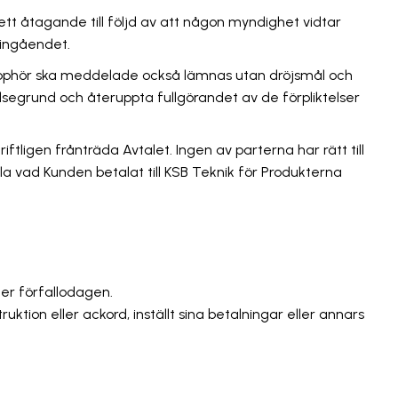
 ett åtagande till följd av att någon myndighet vidtar
singåendet.
t upphör ska meddelade också lämnas utan dröjsmål och
elsegrund och återuppta fullgörandet av de förpliktelser
ftligen frånträda Avtalet. Ingen av parterna har rätt till
la vad Kunden betalat till KSB Teknik för Produkterna
ter förfallodagen.
uktion eller ackord, inställt sina betalningar eller annars