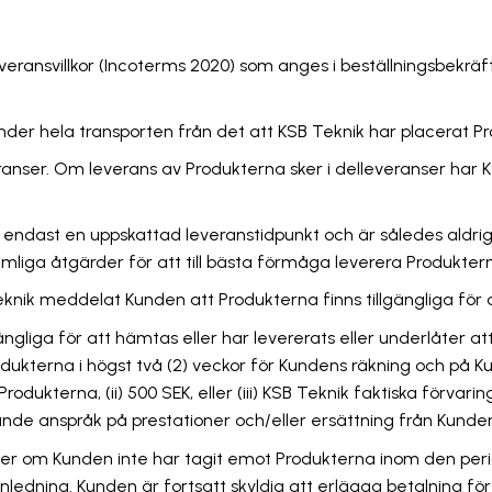
 leveransvillkor (Incoterms 2020) som anges i beställningsbek
nder hela transporten från det att KSB Teknik har placerat
ranser. Om leverans av Produkterna sker i delleveranser har KS
endast en uppskattad leveranstidpunkt och är således aldrig en 
rimliga åtgärder för att till bästa förmåga leverera Produkter
knik meddelat Kunden att Produkterna finns tillgängliga för a
liga för att hämtas eller har levererats eller underlåter att 
terna i högst två (2) veckor för Kundens räkning och på Kunde
 Produkterna, (ii) 500 SEK, eller (iii) KSB Teknik faktiska förv
ande anspråk på prestationer och/eller ersättning från Kunden
aller om Kunden inte har tagit emot Produkterna inom den per
dning. Kunden är fortsatt skyldig att erlägga betalning för