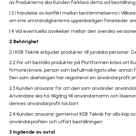
av Produkterna ska Kunden förklara detta vid beställnin
1.3 I händelse av konflikt mellan bestämmelserna i Villkoren
om inte omständigheterna uppenbarligen föranleder an
1.4 Vid eventuella avvikelser mellan den svenska versione
2 Behörighet
2.1 KSB Teknik erbjuder produkter till juridiska persone
2.2 För att beställa produkter på Plattformen krävs att
firmatecknare, person som befullmäktigats eller annan fö
Den som obehörigen har registrerat en användarprofil ansv
2.3 Kunden ansvarar för att den som använder användarp
Användare ska ha tillgång till användarnamn och lösenor
dennes användarprofil tas bort.
2.4 Kunden ansvarar gentemot KSB Teknik för alla köp och
användarprofilen och utfört beställningen.
3 Ingående av avtal