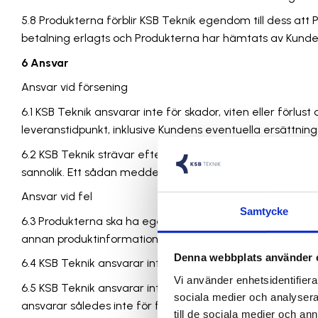
5.8 Produkterna förblir KSB Teknik egendom till dess att 
betalning erlagts och Produkterna har hämtats av Kunde
6 Ansvar
Ansvar vid försening
6.1 KSB Teknik ansvarar inte för skador, viten eller förl
leveranstidpunkt, inklusive Kundens eventuella ersättnings
6.2 KSB Teknik strävar efter att efter bästa förmåga m
sannolik. Ett sådan meddelande ska, såvitt möjligt, inneh
Ansvar vid fel
Samtycke
6.3 Produkterna ska ha egenskaper och vara av en kvalitet
annan produktinformation endast i den utsträckning Avtale
Denna webbplats använder 
6.4 KSB Teknik ansvarar inte för att montera eller insta
Vi använder enhetsidentifierar
6.5 KSB Teknik ansvarar inte för fel eller defekter som b
sociala medier och analysera 
ansvarar således inte för fel eller defekter som beror på t
till de sociala medier och a