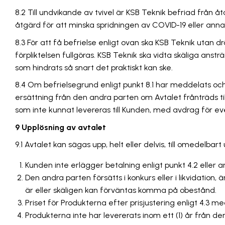
8.2 Till undvikande av tvivel är KSB Teknik befriad från å
åtgärd för att minska spridningen av COVID-19 eller anna
8.3 För att få befrielse enligt ovan ska KSB Teknik uta
förpliktelsen fullgöras. KSB Teknik ska vidta skäliga ans
som hindrats så snart det praktiskt kan ske.
8.4 Om befrielsegrund enligt punkt 8.1 har meddelats och h
ersättning från den andra parten om Avtalet frånträds ti
som inte kunnat levereras till Kunden, med avdrag för ev
9 Upplösning av avtalet
9.1 Avtalet kan sägas upp, helt eller delvis, till omedelb
Kunden inte erlägger betalning enligt punkt 4.2 eller
Den andra parten försätts i konkurs eller i likvidation, 
är eller skäligen kan förväntas komma på obestånd.
Priset för Produkterna efter prisjustering enligt 4.3 m
Produkterna inte har levererats inom ett (1) år från d