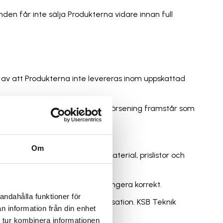
nden får inte sälja Produkterna vidare innan full
jd av att Produkterna inte levereras inom uppskattad
ad leveranstidpunkt, eller om försening framstår som
Om
uppgifter i marknadsföringsmaterial, prislistor och
övs för att Produkterna ska fungera korrekt.
andahålla funktioner för
 tillhör KSB Teknik egna organisation. KSB Teknik
n information från din enhet
 tur kombinera informationen