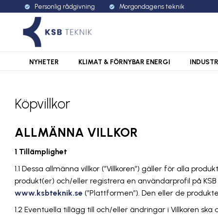
Personlig rådgivning
Morgondagens teknik
check_circle
check_circle
NYHETER
KLIMAT & FÖRNYBAR ENERGI
INDUSTR
Köpvillkor
ALLMÄNNA VILLKOR
1 Tillämplighet
1.1 Dessa allmänna villkor (”Villkoren”) gäller för alla pr
produkt(er) och/eller registrera en användarprofil på KSB
www.ksbteknik.se
(”Plattformen”). Den eller de produk
1.2 Eventuella tillägg till och/eller ändringar i Villkore