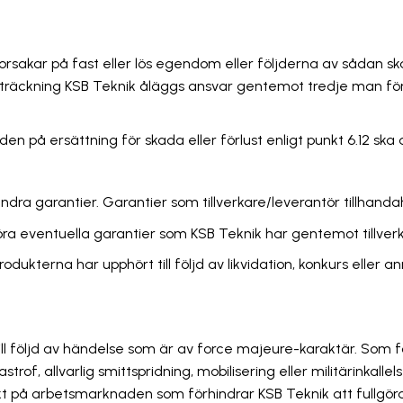
 orsakar på fast eller lös egendom eller följderna av sådan 
tsträckning KSB Teknik åläggs ansvar gentemot tredje man för
den på ersättning för skada eller förlust enligt punkt 6.12 sk
 andra garantier. Garantier som tillverkare/leverantör tillhan
ra eventuella garantier som KSB Teknik har gentemot tillverka
Produkterna har upphört till följd av likvidation, konkurs elle
till följd av händelse som är av force majeure-karaktär. Som
trof, allvarlig smittspridning, mobilisering eller militärinkall
flikt på arbetsmarknaden som förhindrar KSB Teknik att fullgöra