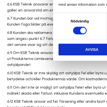
6.6 KSB Teknik ansvarar endast för fel som förelåg vid ti
med annan information som du 
gäller en ansvarstid om ett (1) år från utbytet eller repar
Samtyckesval
6.7 Kunden bör vid mottagandet inspektera Produkterna no
Nödvändig
Kunden foga bilder på eventuell skada och en av transpo
6.8 Kunden ska reklamera fel till KSB Teknik senast en (1
som anges i punkt 6.7 förlorar Kunden rätt att göra gäl
det senare visar sig att det inte föreligger fel som KSB T
AVVISA
6.9 Om KSB Teknik ansvarar för fel och Kunden reklamerat
ut Produkterna (omleverans). Om KSB Teknik väljer att av
avhjälpandet.
6.10 KSB Teknik är inte skyldig att avhjälpa fel eller byta
betydelse och/eller Produkternas värde. Om kostnaderna
6.11 Om det inte är möjligt att avhjälpa felet eller byta u
indirekt skada eller förlust, inklusive Kundens eventuell
6.12 KSB Teknik ansvar vid fel, försening eller andra bro