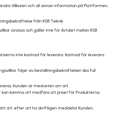
ändra Villkoren och all annan information på Plattformen,
lningsbekräftelse från KSB Teknik.
illkor avvisas och gäller inte för Avtalet mellan KSB
riserna inte kostnad för leverans. Kostnad för leverans
svillkor följer av beställningsbekräftelsen ska full
evereras. Kunden är medveten om att
er kan komma att medföra att priset för Produkterna
rätt att, efter att ha skriftligen meddelat Kunden,