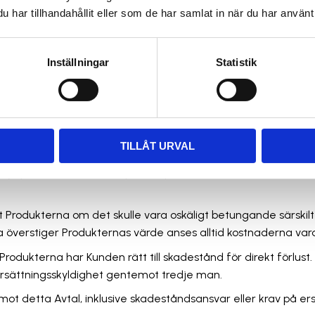
den för leveransen och som visar sig inom ett (1) år från lever
har tillhandahållit eller som de har samlat in när du har använt 
ationen.
ggrant för att säkerställa att Produkterna är i avtalsenligt 
Inställningar
Statistik
rtören signerad fraktsedel innehållande information om skada
) vecka från det att Kunden märkt eller borde ha märkt felet.
lande felet. Kunden är skyldig att ersätta KSB Teknik för ar
eknik ansvarar för.
TILLÅT URVAL
 enligt Villkoren har KSB Teknik en skyldighet att efter eget
hjälpa felet ska det ske på den plats där Produkterna befinne
 ut Produkterna om det skulle vara oskäligt betungande särskilt 
 överstiger Produkternas värde anses alltid kostnaderna var
t Produkterna har Kunden rätt till skadestånd för direkt förlust
a ersättningsskyldighet gentemot tredje man.
tt mot detta Avtal, inklusive skadeståndsansvar eller krav på