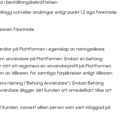
 i beställningsbekräftelsen.
 tillägg och/eller ändringar enligt punkt 1.2 äga företräde,
sionen företräde.
handlar på Plattformen i egenskap av näringsidkare.
 som användare på Plattformen. Endast en behörig
rätt att registrera en användarprofil på Plattformen.
Villkoren, för samtliga förpliktelser enligt Villkoren.
ns räkning (”Behörig Användare”). Endast Behörig
nvändare åligger det Kunden att omedelbart tillse att
l Kunden, oavsett vilken person som varit inloggad på