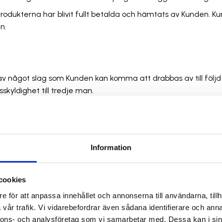
Produkterna har blivit fullt betalda och hämtats av Kunden. Ku
n.
ust av något slag som Kunden kan komma att drabbas av till föl
skyldighet till tredje man.
eddela Kunden om KSB Teknik inte kan leverera inom uppskatt
ålla en ny uppskattad leveranstidpunkt.
Information
 som följer av avtalad specifikation. KSB Teknik ansvarar för 
t uttryckligen hänvisar till dem.
cookies
llera Produkterna eller att Kunden har de komponenter som beh
e för att anpassa innehållet och annonserna till användarna, tillh
eror på tredje man. Med tredje man avses alla parter som inte
vår trafik. Vi vidarebefordrar även sådana identifierare och anna
.ex. anlitade underleverantörer eller tillverkare.
nnons- och analysföretag som vi samarbetar med. Dessa kan i sin