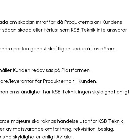
skada om skadan inträffar då Produkterna är i Kundens
 sådan skada eller förlust som KSB Teknik inte ansvarar
a andra parten genast skriftligen underrättas därom.
dahåller Kunden redovisas på Plattformen.
re/leverantör för Produkterna till Kunden.
r annan omständighet har KSB Teknik ingen skyldighet enligt
 force majeure ska räknas händelse utanför KSB Teknik
elser av motsvarande omfattning, rekvisition, beslag,
 sina skyldigheter enligt Avtalet.