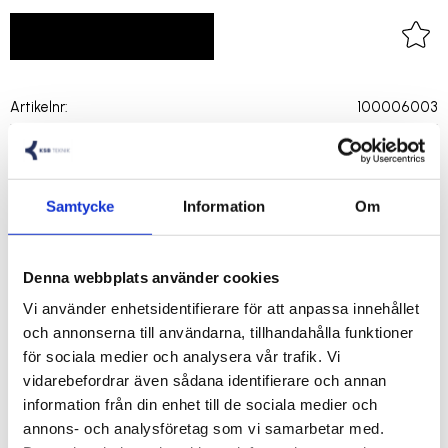
LOGGA IN FÖR PRISER
Lägg 
Artikelnr
100006003
Tillverkare
Amokabel
exq-amopro.pdf
Samtycke
Information
Om
Visa alla produkter från Amokabel
Denna webbplats använder cookies
Vi använder enhetsidentifierare för att anpassa innehållet
och annonserna till användarna, tillhandahålla funktioner
EXQ amoPro är en PEX-isolerad kabel med halogenfri
för sociala medier och analysera vår trafik. Vi
yttermantel för fast installation inom- och utomhus.
vidarebefordrar även sådana identifierare och annan
För öppen eller dold (i rör) förläggning, dock ej i mark eller
information från din enhet till de sociala medier och
vatten.
annons- och analysföretag som vi samarbetar med.
En smidig och lättarbetad kabel som ger snygga