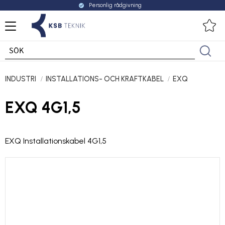
Personlig rådgivning
check_circle
Meny
Fa
INDUSTRI
INSTALLATIONS- OCH KRAFTKABEL
EXQ
EXQ 4G1,5
EXQ Installationskabel 4G1,5