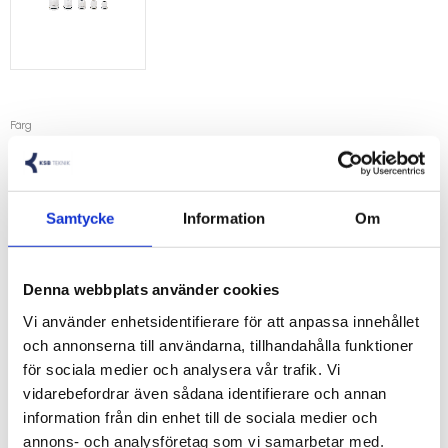
Färg
Samtycke
Information
Om
LOGGA IN FÖR PRISER
Lägg 
Denna webbplats använder cookies
Vi använder enhetsidentifierare för att anpassa innehållet
Artikelnr
10000-M2010140
och annonserna till användarna, tillhandahålla funktioner
för sociala medier och analysera vår trafik. Vi
vidarebefordrar även sådana identifierare och annan
cable-gland-m-type.pdf
information från din enhet till de sociala medier och
annons- och analysföretag som vi samarbetar med.