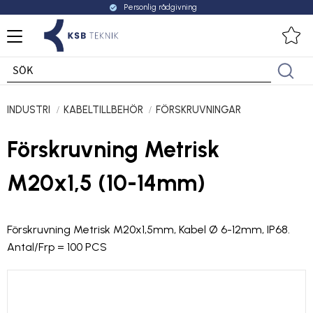
Personlig rådgivning
check_circle
Meny
Fa
INDUSTRI
KABELTILLBEHÖR
FÖRSKRUVNINGAR
Förskruvning Metrisk
M20x1,5 (10-14mm)
Förskruvning Metrisk M20x1,5mm, Kabel Ø 6-12mm, IP68.
Antal/Frp = 100 PCS