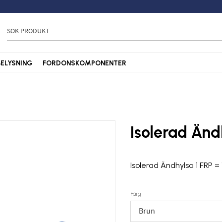
BELYSNING
FORDONSKOMPONENTER
Isolerad Än
Isolerad Ändhylsa 1 FRP =
Färg