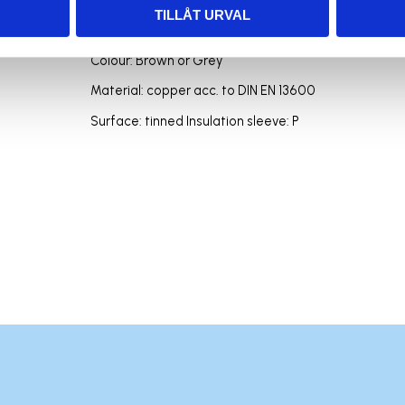
Size D1: 0,7mm
TILLÅT URVAL
Size D2: 1,6mm
Colour: Brown or Grey
Material: copper acc. to DIN EN 13600
Surface: tinned Insulation sleeve: P