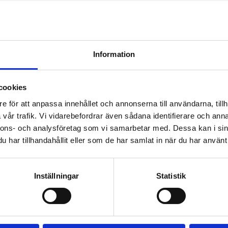
Information
cookies
e för att anpassa innehållet och annonserna till användarna, tillh
vår trafik. Vi vidarebefordrar även sådana identifierare och anna
nnons- och analysföretag som vi samarbetar med. Dessa kan i sin
har tillhandahållit eller som de har samlat in när du har använt 
ISOLERAD ÄNDHYLSA
Inställningar
Statistik
Cross-section: 0,14mm2
Size L1: 12mm
Size L2: 8mm