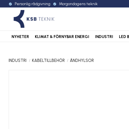
Personlig rådgivning
Morgondagens teknik
check_circle
check_circle
NYHETER
KLIMAT & FÖRNYBAR ENERGI
INDUSTRI
LED 
INDUSTRI
KABELTILLBEHÖR
ÄNDHYLSOR