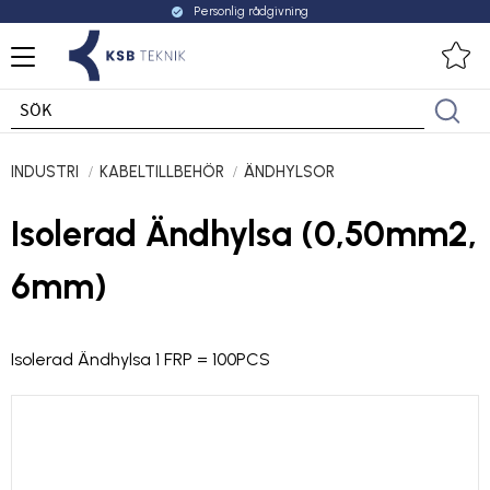
Personlig rådgivning
check_circle
Meny
Fa
INDUSTRI
KABELTILLBEHÖR
ÄNDHYLSOR
Isolerad Ändhylsa (0,50mm2,
6mm)
Isolerad Ändhylsa 1 FRP = 100PCS