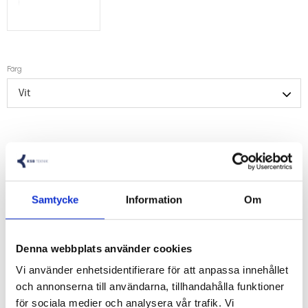
Färg
LOGGA IN FÖR PRISER
Lägg 
Samtycke
Information
Om
Artikelnr
10000918W
Tillverkare
Druseidt
Denna webbplats använder cookies
Visa alla produkter från Druseidt
Vi använder enhetsidentifierare för att anpassa innehållet
och annonserna till användarna, tillhandahålla funktioner
för sociala medier och analysera vår trafik. Vi