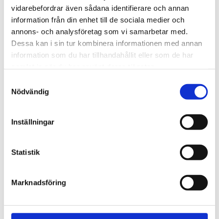
vidarebefordrar även sådana identifierare och annan
information från din enhet till de sociala medier och
ISOLERAD ÄNDHYLSA
annons- och analysföretag som vi samarbetar med.
Cross-section: 0,50mm2
Dessa kan i sin tur kombinera informationen med annan
Size L1: 12mm
information som du har tillhandahållit eller som de har
Size L2: 6mm
samlat in när du har använt deras tjänster.
Samtyckesval
Size D1: 1,0mm
Nödvändig
Size D2: 2,6mm
Colour: White or Orange
Inställningar
Material: copper acc. to DIN EN 13600
Surface: tinned
Statistik
Insulation sleeve: PP
Marknadsföring