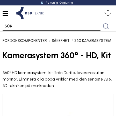
Personlig rådgivning
check_circle
Meny
Fa
FORDONSKOMPONENTER
SÄKERHET
360 KAMERASYSTEM
Kamerasystem 360° - HD, Kit
360° HD kamerasystem-kit ifrån Durite, levereras utan
monitor. Eliminera alla döda vinklar med den senaste AI &
3D tekniken på marknaden.