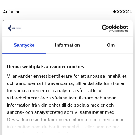
Artikelnr
4000044
Tillverkare
Durite
Visa alla produkter från Durite
Samtycke
Information
Om
360° kameraövervakningssystem
Denna webbplats använder cookies
1080p 360° AI ADAS-kamerasystem levereras med 4 kameror
Vi använder enhetsidentifierare för att anpassa innehållet
för upptäckt av oskyddade trafikanter (VRU) med en ultrabred
och annonserna till användarna, tillhandahålla funktioner
betraktningsvinkel. Eliminera döda vinklar med
för sociala medier och analysera vår trafik. Vi
betraktningsvinklar runt om, varning för frontalkollision,
vidarebefordrar även sådana identifierare och annan
fotgängardetektering, backparkering och smala vägar.
information från din enhet till de sociala medier och
annons- och analysföretag som vi samarbetar med.
Dessa kan i sin tur kombinera informationen med annan
1080p kristallklar bildupplösning
information som du har tillhandahållit eller som de har
Vänster, höger, back- och hastighetssignalutlösare
samlat in när du har använt deras tjänster.