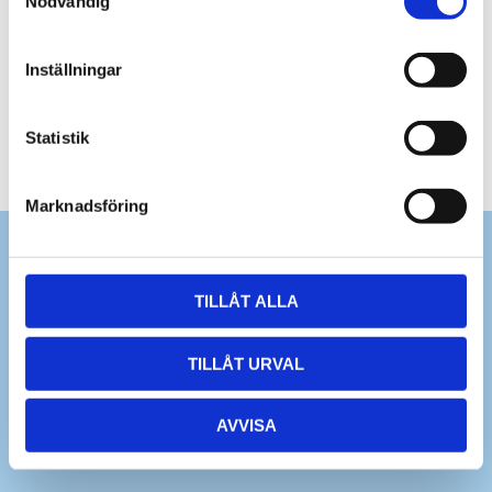
Nödvändig
Inställningar
Statistik
Marknadsföring
TILLÅT ALLA
TILLÅT URVAL
AVVISA
Dina personuppgifter behandlas i enlighet med vår
integritetspolicy
.