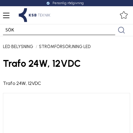
Personlig rådgivning
check_circle
Meny
Fa
LED BELYSNING
STRÖMFÖRSÖRJNING LED
Trafo 24W, 12VDC
Trafo 24W, 12VDC