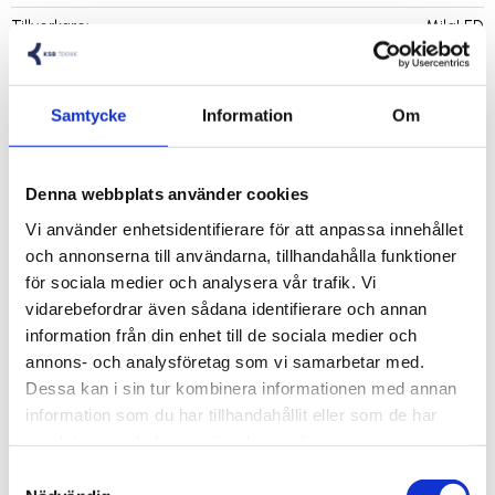
Tillverkare
MilaLED
Visa alla produkter från MilaLED
Samtycke
Information
Om
LED Trafo 24W, 12VDC
Denna webbplats använder cookies
IP-Klass: 20
Vi använder enhetsidentifierare för att anpassa innehållet
Effekt: 24W
och annonserna till användarna, tillhandahålla funktioner
Utspänning: 12V
för sociala medier och analysera vår trafik. Vi
vidarebefordrar även sådana identifierare och annan
information från din enhet till de sociala medier och
annons- och analysföretag som vi samarbetar med.
Levereras exkl. anslutningssladd.
Dessa kan i sin tur kombinera informationen med annan
information som du har tillhandahållit eller som de har
samlat in när du har använt deras tjänster.
Samtyckesval