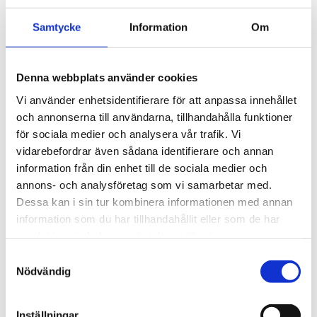
Visa alla produkter från MilaLED
Samtycke
Information
Om
LED STRIP ifrån Mila-LED
Denna webbplats använder cookies
Dioder:SMD2835
Vi använder enhetsidentifierare för att anpassa innehållet
Färgtemperatur(K): 2700K (Varmvit)
och annonserna till användarna, tillhandahålla funktioner
Spänningstyp: DC
för sociala medier och analysera vår trafik. Vi
Spänning (V): 12
vidarebefordrar även sådana identifierare och annan
information från din enhet till de sociala medier och
IP-Klassning: IP65
annons- och analysföretag som vi samarbetar med.
Ljuspunkter per meter: 60
Dessa kan i sin tur kombinera informationen med annan
Effekt per meter (W): 4,8
information som du har tillhandahållit eller som de har
Färgåtergivning (CRI): >90
samlat in när du har använt deras tjänster.
Dimbar: JA
Självhäftande: JA
Samtyckesval
Nödvändig
CE-Märkt: JA
Kapningsbar: JA, var 50mm
Mått: 8mm bred
Inställningar