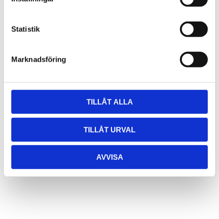
Statistik
Marknadsföring
Användning
Klistras direkt på underlaget eller i aluminiumprofil med 3M tejp
som finns på LED stripens baksida.
Till dessa finns bland annat profiler, drivdon och
TILLÅT ALLA
anslutningsklämmor.
TILLÅT URVAL
Exempel på användningsområden är i kök, badrum, tvättstugor,
trappor, ned pendlat i profil etc.
AVVISA