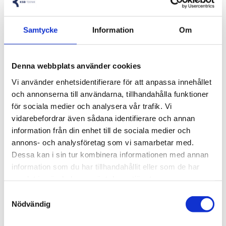
Visa alla produkter från MilaLED
Samtycke
Information
Om
COB LED STRIP ifrån Mila-LED
Denna webbplats använder cookies
Med COB-tekniken ser du inga LED-punkter och har ett
Vi använder enhetsidentifierare för att anpassa innehållet
homogent ljus.
och annonserna till användarna, tillhandahålla funktioner
för sociala medier och analysera vår trafik. Vi
Dioder: COB
vidarebefordrar även sådana identifierare och annan
Färgtemperatur(K): 6000K (Kallvit)
information från din enhet till de sociala medier och
Spänningstyp: DC
annons- och analysföretag som vi samarbetar med.
Spänning (V): 12
Dessa kan i sin tur kombinera informationen med annan
information som du har tillhandahållit eller som de har
IP-Klassning: IP20
samlat in när du har använt deras tjänster.
Ljuspunkter per meter: 480
Effekt per meter (W): 15
Samtyckesval
Nödvändig
Färgåtergivning (CRI): >90
Dimbar: JA