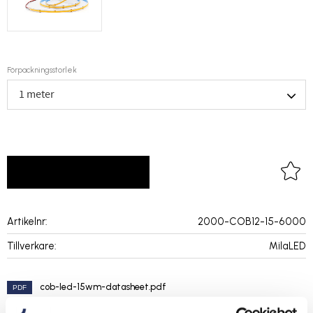
Förpackningsstorlek
LOGGA IN FÖR PRISER
Lägg 
Artikelnr
2000-COB12-15-6000
Tillverkare
MilaLED
cob-led-15wm-datasheet.pdf