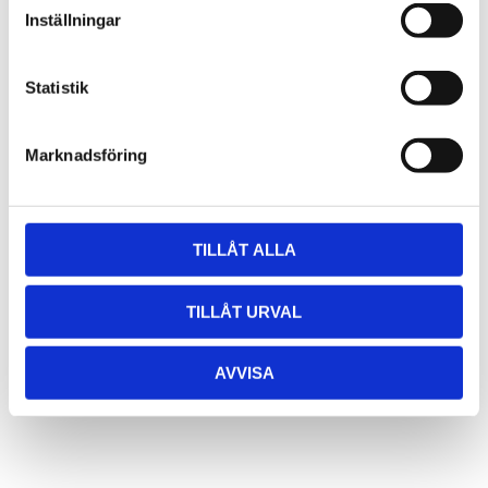
Självhäftande: JA
Inställningar
CE-Märkt: JA
Kapningsbar: JA
Statistik
Marknadsföring
Användning
Klistras direkt på underlaget eller i aluminiumprofil med 3M tejp
som finns på LED stripens baksida.
TILLÅT ALLA
Till dessa finns bland annat profiler, drivdon och
anslutningsklämmor.
TILLÅT URVAL
Exempel på användningsområden är i kök, badrum, tvättstugor,
trappor, ned pendlat i profil etc.
AVVISA