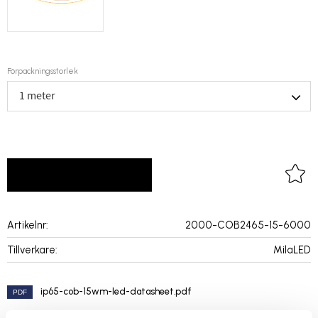
Förpackningsstorlek
LOGGA IN FÖR PRISER
Lägg 
Artikelnr
2000-COB2465-15-6000
Tillverkare
MilaLED
ip65-cob-15wm-led-datasheet.pdf