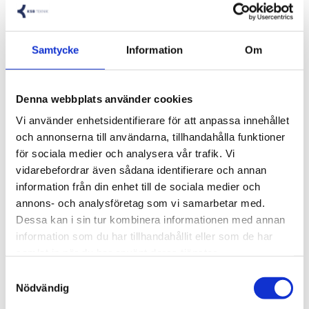
Visa alla produkter från MilaLED
Samtycke
Information
Om
COB LED STRIP ifrån Mila-LED
Med COB-tekniken ser du inga LED-punkter och har ett
Denna webbplats använder cookies
homogent ljus.
Vi använder enhetsidentifierare för att anpassa innehållet
och annonserna till användarna, tillhandahålla funktioner
för sociala medier och analysera vår trafik. Vi
Dioder: COB
vidarebefordrar även sådana identifierare och annan
Färgtemperatur(K): 6000K (Varmvit)
information från din enhet till de sociala medier och
Spänningstyp: DC
annons- och analysföretag som vi samarbetar med.
Spänning (V): 24
Dessa kan i sin tur kombinera informationen med annan
IP-Klassning: IP65
information som du har tillhandahållit eller som de har
Ljuspunkter per meter: 480
samlat in när du har använt deras tjänster.
Effekt per meter (W): 15
Samtyckesval
Färgåtergivning (CRI): >90
Nödvändig
Dimbar: JA