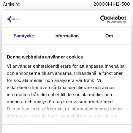
Artikelnr
200001-H-12-500
Teknisk beskrivning
Samtycke
Information
Om
LED-Profil (L x H x B): 500 x 15 x 8mm
Denna webbplats använder cookies
senaste tekniken, COB LED med 480 dioder/meter (10W/m)
Vi använder enhetsidentifierare för att anpassa innehållet
- Jämnt ljus utan avbrott
och annonserna till användarna, tillhandahålla funktioner
- Energieffektivare än traditionella LED-bars.
för sociala medier och analysera vår trafik. Vi
vidarebefordrar även sådana identifierare och annan
information från din enhet till de sociala medier och
annons- och analysföretag som vi samarbetar med.
• Spänning: 12V
Dessa kan i sin tur kombinera informationen med annan
• Effekt: 5W
information som du har tillhandahållit eller som de har
• Färgtemperatur: 4000K
samlat in när du har använt deras tjänster.
• Levereras ändfästen och 2m kabel
Samtyckesval