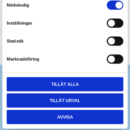
• IP67
Nödvändig
Inställningar
Statistik
Marknadsföring
TILLÅT ALLA
TILLÅT URVAL
AVVISA
Dina personuppgifter behandlas i enlighet med vår
integritetspolicy
.