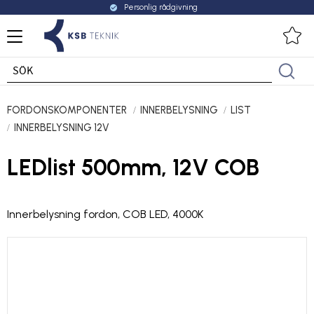
Personlig rådgivning
check_circle
Meny
Fa
FORDONSKOMPONENTER
INNERBELYSNING
LIST
INNERBELYSNING 12V
LEDlist 500mm, 12V COB
Innerbelysning fordon, COB LED, 4000K