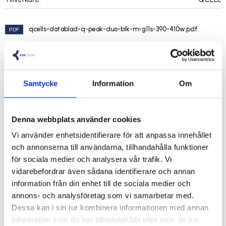
qcells-datablad-q-peak-duo-blk-m-g11s-390-410w.pdf
Visa alla produkter från QCELL
Samtycke
Information
Om
Hel pall: 36 PCS
Denna webbplats använder cookies
Vi använder enhetsidentifierare för att anpassa innehållet
Effekt: 410W
och annonserna till användarna, tillhandahålla funktioner
Format 1722 mm × 1134 mm × 30 mm (inklusive ram)
för sociala medier och analysera vår trafik. Vi
Vikt 21,1 kg
vidarebefordrar även sådana identifierare och annan
Frontskydd: 3,2 mm termiskt förspänt glas med antireflex-
information från din enhet till de sociala medier och
behandling,
annons- och analysföretag som vi samarbetar med.
Skydd baksida: Laminatfilm
Dessa kan i sin tur kombinera informationen med annan
Ram: Svart, anodiserat aluminium
information som du har tillhandahållit eller som de har
Cell: 6 × 18 Q.ANTUM monokristallina halvceller