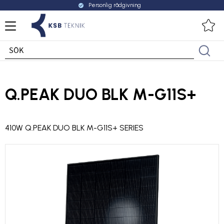
Personlig rådgivning
check_circle
Meny
Fa
Q.PEAK DUO BLK M-G11S+
410W Q.PEAK DUO BLK M-G11S+ SERIES