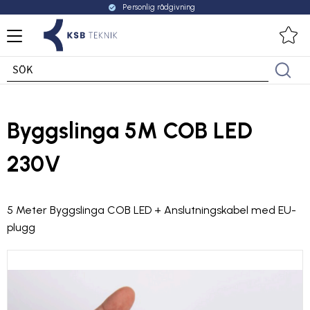
Personlig rådgivning
check_circle
Meny
Fa
Byggslinga 5M COB LED
230V
5 Meter Byggslinga COB LED + Anslutningskabel med EU-
plugg