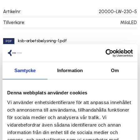
Artikelnr
20000-LW-230-5
Tillverkare
MilaLED
ksb-arbetsbelysning-1.pdf
Visa alla produkter från MilaLED
Samtycke
Information
Om
Byggslinga COB LED
Denna webbplats använder cookies
10w/m
Vi använder enhetsidentifierare för att anpassa innehållet
230V
och annonserna till användarna, tillhandahålla funktioner
900lm/m
för sociala medier och analysera vår trafik. Vi
6000 Kelvin
vidarebefordrar även sådana identifierare och annan
Höjd: 7mm
information från din enhet till de sociala medier och
Operating temperature: -30°C - 50°C
annons- och analysföretag som vi samarbetar med.