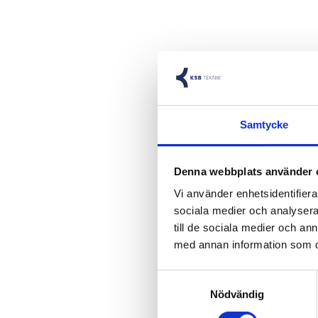
Kabeltyp: Styr
Färg: Grå (RAL 
Form: Rund
Ledarnas färge
Samtycke
Isolering: PVC
Nominell storl
Ytterdiameter:
Denna webbplats använder 
Vi använder enhetsidentifierar
sociala medier och analysera 
Styrkabel YSLY
till de sociala medier och a
Flexibel oskärm
med annan information som du 
För anslutning 
Samtyckesval
Nödvändig
Brandtekniska s