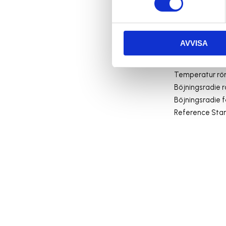
Isolering: PVC
Ledarmärkning: 
Märkspänning:
AVVISA
Testspänning:
Temperatur fast
Temperatur rörli
Böjningsradie r
Böjningsradie f
Reference Sta