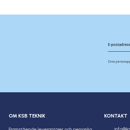
Dina personup
OM KSB TEKNIK
KONTAKT
info@ks
Framstående leverantörer och personlig