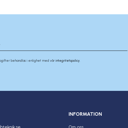
pgifter behandlas i enlighet med vår
integritetspolicy
.
INFORMATION
bteknik.se
Om oss