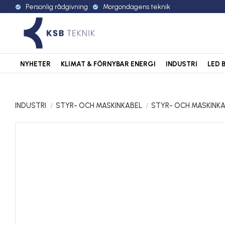
Personlig rådgivning
Morgondagens teknik
check_circle
check_circle
NYHETER
KLIMAT & FÖRNYBAR ENERGI
INDUSTRI
LED 
INDUSTRI
STYR- OCH MASKINKABEL
STYR- OCH MASKINKA