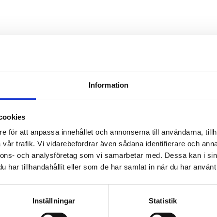
kabel YSLY-JZ
7001)
r: Svarta ledare med vit nummermärkning
Information
ek: 25G1,5mm2
 16,9mm
cookies
e för att anpassa innehållet och annonserna till användarna, tillh
vår trafik. Vi vidarebefordrar även sådana identifierare och anna
-JZ
nnons- och analysföretag som vi samarbetar med. Dessa kan i sin
ad styrkabel. Lämplig som styrkabel i både flexibel användning och fa
har tillhandahållit eller som de har samlat in när du har använt 
till kontrollpaneler, I/O-system och industrimaskiner inomhus.
Inställningar
Statistik
pecifikationer: Oil Resitance, Rohs Compliant, IEC 60332-1-2