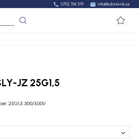
call
mail
0702 764 379
info@ksbteknik.se
Favorit
SLY-JZ 25G1,5
bel. 25G1,5 300/500V