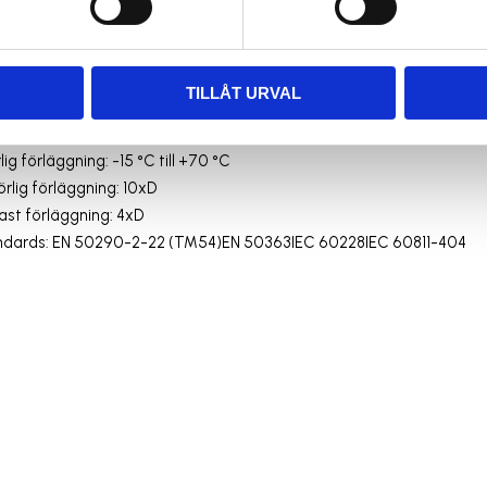
Svarta ledare med vit numrering och gulgrön.
 300/500 V
TILLÅT URVAL
 2000 V
 förläggning: -40 °C till +80 °C
g förläggning: -15 °C till +70 °C
örlig förläggning: 10xD
ast förläggning: 4xD
ndards: EN 50290-2-22 (TM54)EN 50363IEC 60228IEC 60811-404