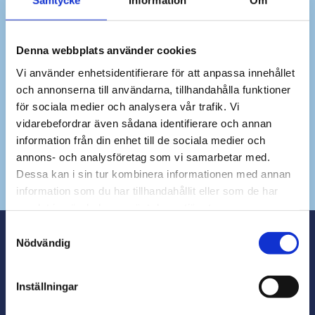
Samtycke
Information
Om
Denna webbplats använder cookies
Vi använder enhetsidentifierare för att anpassa innehållet
och annonserna till användarna, tillhandahålla funktioner
för sociala medier och analysera vår trafik. Vi
vidarebefordrar även sådana identifierare och annan
Dina personuppgifter behandlas i enlighet med vår
integritetspolicy
.
information från din enhet till de sociala medier och
annons- och analysföretag som vi samarbetar med.
Dessa kan i sin tur kombinera informationen med annan
information som du har tillhandahållit eller som de har
samlat in när du har använt deras tjänster.
Samtyckesval
Nödvändig
OM KSB TEKNIK
Framstående leverantörer och personlig rådgivning för våra
Inställningar
kunder.