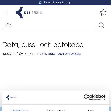
Personlig rådgivning
check_circle
Meny
Fa
Data, buss- och optokabel
INDUSTRI
ÖVRIG KABEL
DATA, BUSS- OCH OPTOKABEL