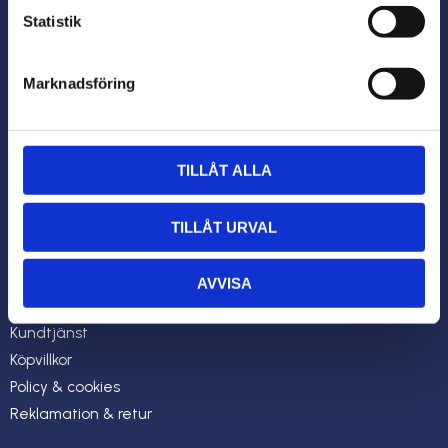
Vi levererar morgondagens teknik!
Statistik
KONTAKT
Marknadsföring
info@ksbteknik.se
Öppettider:
Måndag-Fredag 08.00-17.00
TILLÅT ALLA
INFORMATION
TILLÅT URVAL
Om oss
Mina sidor
AVVISA
Hur handlar jag?
Kundtjänst
Köpvillkor
Policy & cookies
Reklamation & retur