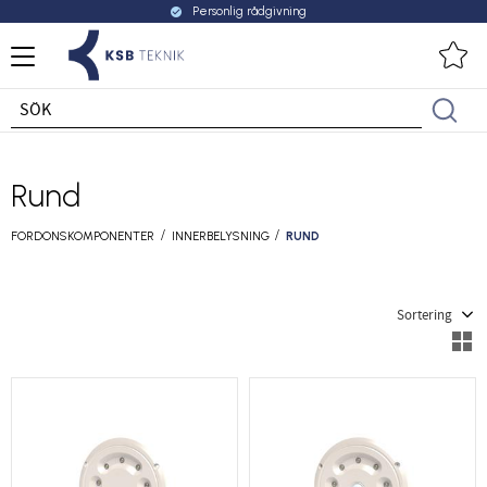
Personlig rådgivning
check_circle
Meny
Fa
Rund
FORDONSKOMPONENTER
INNERBELYSNING
RUND
Välj sortering
V