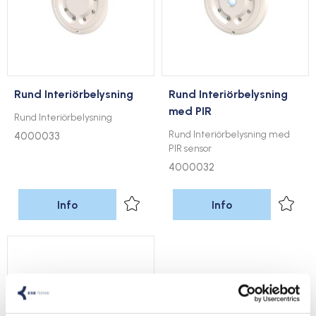
Rund Interiörbelysning
Rund Interiörbelysning
med PIR
Rund Interiörbelysning
Rund Interiörbelysning med
4000033
PIR sensor
4000032
Info
Info
Lägg till i favoriter
Lägg t