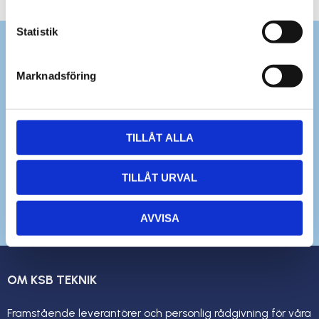
Statistik
Marknadsföring
TILLÅT ALLA
Dina personuppgifter behandlas i enlighet med vår
integritetspolicy
.
TILLÅT URVAL
AVVISA
OM KSB TEKNIK
Framstående leverantörer och personlig rådgivning för våra