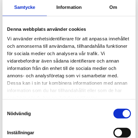
Samtycke
Information
Om
Denna webbplats använder cookies
Rund Interiörbelysning
Vi använder enhetsidentifierare för att anpassa innehållet
med switch
och annonserna till användarna, tillhandahålla funktioner
för sociala medier och analysera vår trafik. Vi
Rund Interiörbelysning med
vidarebefordrar även sådana identifierare och annan
switch
information från din enhet till de sociala medier och
4000031
annons- och analysföretag som vi samarbetar med.
Dessa kan i sin tur kombinera informationen med annan
Info
Lägg till i favoriter
information som du har tillhandahållit eller som de har
samlat in när du har använt deras tjänster.
Samtyckesval
Nödvändig
Inställningar