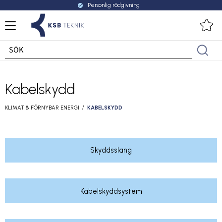
Personlig rådgivning
check_circle
Meny
Fa
Kabelskydd
KLIMAT & FÖRNYBAR ENERGI
KABELSKYDD
Skyddsslang
Kabelskyddsystem