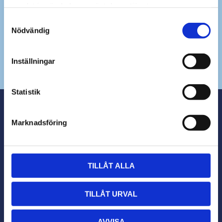
samlat in när du har använt deras tjänster.
Samtyckesval
Nödvändig
Dina personuppgifter behandlas i enlighet med vår
integritetspolicy
.
Inställningar
Statistik
OM KSB TEKNIK
Marknadsföring
Framstående leverantörer och personlig rådgivning för våra
kunder.
Vi levererar morgondagens teknik!
TILLÅT ALLA
KONTAKT
TILLÅT URVAL
info@ksbteknik.se
AVVISA