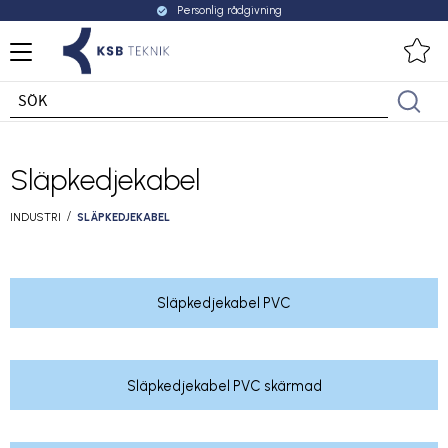
Personlig rådgivning
check_circle
Meny
Fa
Släpkedjekabel
INDUSTRI
SLÄPKEDJEKABEL
Släpkedjekabel PVC
Släpkedjekabel PVC skärmad