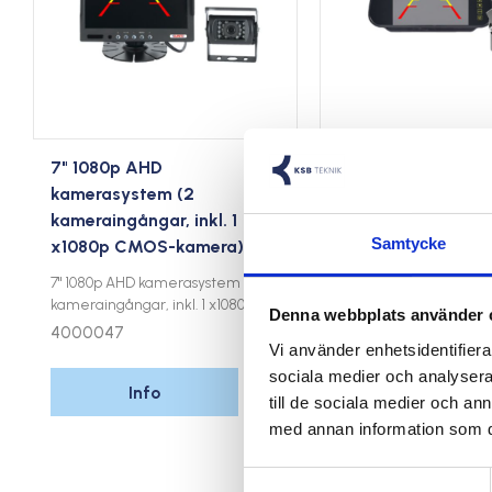
7" 1080p AHD
7" 1080p AHD Mirr
kamerasystem (2
Monitor Cam Kit (
kameraingångar, inkl. 1
kameraingångar, ink
Samtycke
x1080p CMOS-kamera)
1080p CMOS-kame
7" 1080p AHD kamerasystem (2
7" 1080p AHD kameras
kameraingångar, inkl. 1 x1080p
kameraingångar, inkl. 
Denna webbplats använder 
CMOS-kamera).
CMOS-kamera).
4000047
4000048
Vi använder enhetsidentifierar
sociala medier och analysera 
Info
Info
till de sociala medier och a
Lägg till i favoriter
med annan information som du 
Samtyckesval