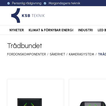
Personlig rådgivning
Morgondagens teknik
check_circle
check_circle
NYHETER
KLIMAT & FÖRNYBAR ENERGI
INDUSTRI
LED 
Trådbundet
FORDONSKOMPONENTER
SÄKERHET
KAMERASYSTEM
TRÅ