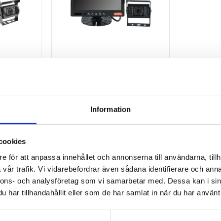
or
7" kamerasystem (2
2
kameraingångar, inkl. 1 x
l. 1 x
Sony CCD-kamera)
Information
ra)
7" kamerasystem (2
kameraingångar, inkl. 1 x Sony
ystem (2
CCD-kamera). Högupplöst skärm,
1 x1080p
4000046
cookies
lämplig för de flesta hytter,
skärmad kabel för robust
e för att anpassa innehållet och annonserna till användarna, tillh
installation.
vår trafik. Vi vidarebefordrar även sådana identifierare och anna
Info
nnons- och analysföretag som vi samarbetar med. Dessa kan i sin
Lägg till i favoriter
Lägg till i favoriter
har tillhandahållit eller som de har samlat in när du har använt 