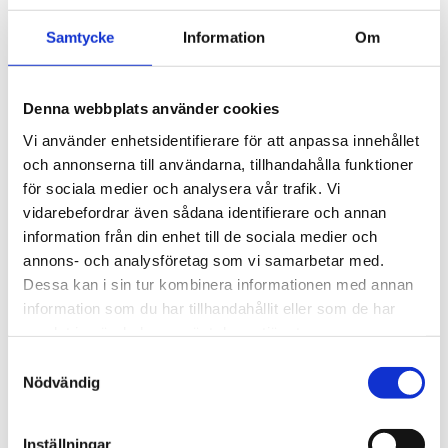
Artikelnr
20000214
Samtycke
Information
Om
Tillverkare
ED-WA
Visa alla produkter från ED-WA
Denna webbplats använder cookies
Vi använder enhetsidentifierare för att anpassa innehållet
och annonserna till användarna, tillhandahålla funktioner
för sociala medier och analysera vår trafik. Vi
Skarvmuffar för skarvning av VP-rör och flexslang.
vidarebefordrar även sådana identifierare och annan
750N.
information från din enhet till de sociala medier och
Kan gjutas in i betong.
annons- och analysföretag som vi samarbetar med.
Dessa kan i sin tur kombinera informationen med annan
Längd: Ø16-50 = 80mm
information som du har tillhandahållit eller som de har
samlat in när du har använt deras tjänster.
Samtyckesval
Nödvändig
Inställningar