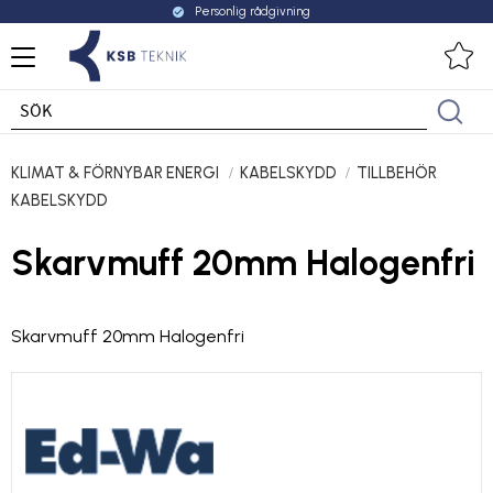
Personlig rådgivning
check_circle
Meny
Fa
KLIMAT & FÖRNYBAR ENERGI
KABELSKYDD
TILLBEHÖR
KABELSKYDD
Skarvmuff 20mm Halogenfri
Skarvmuff 20mm Halogenfri