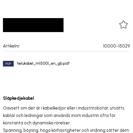
LOGGA IN FÖR PRISER
Lägg 
Artikelnr
10000-15029
helukabel_m15001_en_gb.pdf
Släpkedjekabel
Oavsett om det är i kabelkedjor eller i industrirobotar, utsätts
kablar och ledningar som används inom industrin ofta för
konstanta och dynamiska rörelser.
Spänning, böjning, höga körhastigheter och vridning sätter dem