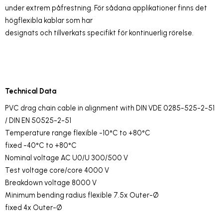
under extrem påfrestning.
För sådana applikationer finns det
högflexibla kablar som har
designats och tillverkats specifikt för kontinuerlig rörelse.
Technical Data
PVC drag chain cable in alignment with DIN VDE 0285-525-2-51
/ DIN EN 50525-2-51
Temperature range flexible -10°C to +80°C
fixed -40°C to +80°C
Nominal voltage AC U0/U 300/500 V
Test voltage core/core 4000 V
Breakdown voltage 8000 V
Minimum bending radius flexible 7.5x Outer-Ø
fixed 4x Outer-Ø