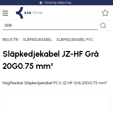
Personlig rådgivning
check_circle
Meny
Fa
INDUSTRI
SLÄPKEDJEKABEL
SLÄPKEDJEKABEL PVC
Släpkedjekabel JZ-HF Grå
20G0.75 mm²
Högflexibel Släpkedjekabel PCV JZ-HF Grå 20G0.75 mm²