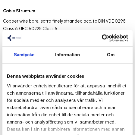
Cable Structure
Copper wire bare, extra finely stranded acc. to DIN VDE 0295
Class 6 / IEC 60228 Class 6
Core insulation: PVC, compound type Z 7225
Core identification acc. to DIN VDE 0293-334, black cores with
consecutive labeling in white digits
Samtycke
Information
Om
Protective conductor: starting with 3 cores,
G = with protective conductor GN-YE, in the outer layer,
Denna webbplats använder cookies
x = without protective conductor (OZ)
Vi använder enhetsidentifierare för att anpassa innehållet
och annonserna till användarna, tillhandahålla funktioner
Cores stranded in layers with optimally matched lay lengths
för sociala medier och analysera vår trafik. Vi
Fleece wrapping over each stranding layer
vidarebefordrar även sådana identifierare och annan
Outer sheath: oil-resistant special PVC acc. to DIN VDE 0207-
information från din enhet till de sociala medier och
363-4-1 / DIN EN 50363-4-1 (compound type TM5)
annons- och analysföretag som vi samarbetar med.
Sheath colour: grey (RAL 7001)
Dessa kan i sin tur kombinera informationen med annan
Length marking: in metres