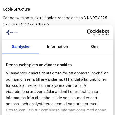
Cable Structure
Copper wire bare, extra finely stranded acc. to DIN VDE 0295
Class 6 / IEC 60228 Class 6
Core insulation: PVC, compound type Z 7225
Core identification acc. to DIN VDE 0293-334, black cores with
consecutive labeling in white digits
Samtycke
Information
Om
Protective conductor: starting with 3 cores,
G = with protective conductor GN-YE, in the outer layer,
Denna webbplats använder cookies
x = without protective conductor (OZ)
Vi använder enhetsidentifierare för att anpassa innehållet
och annonserna till användarna, tillhandahålla funktioner
Cores stranded in layers with optimally matched lay lengths
för sociala medier och analysera vår trafik. Vi
Fleece wrapping over each stranding layer
vidarebefordrar även sådana identifierare och annan
Outer sheath: oil-resistant special PVC acc. to DIN VDE 0207-
information från din enhet till de sociala medier och
363-4-1 / DIN EN 50363-4-1 (compound type TM5)
annons- och analysföretag som vi samarbetar med.
Sheath colour: grey (RAL 7001)
Dessa kan i sin tur kombinera informationen med annan
Length marking: in metres