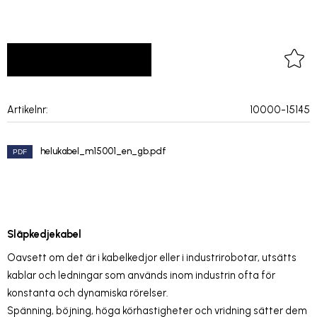
LOGGA IN FÖR PRISER
Lägg 
Artikelnr
10000-15145
helukabel_m15001_en_gb.pdf
Släpkedjekabel
Oavsett om det är i kabelkedjor eller i industrirobotar, utsätts
kablar och ledningar som används inom industrin ofta för
konstanta och dynamiska rörelser.
Spänning, böjning, höga körhastigheter och vridning sätter dem