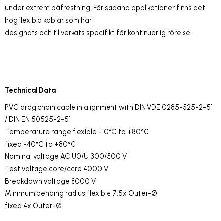
under extrem påfrestning.
För sådana applikationer finns det
högflexibla kablar som har
designats och tillverkats specifikt för kontinuerlig rörelse.
Technical Data
PVC drag chain cable in alignment with DIN VDE 0285-525-2-51
/ DIN EN 50525-2-51
Temperature range flexible -10°C to +80°C
fixed -40°C to +80°C
Nominal voltage AC U0/U 300/500 V
Test voltage core/core 4000 V
Breakdown voltage 8000 V
Minimum bending radius flexible 7.5x Outer-Ø
fixed 4x Outer-Ø