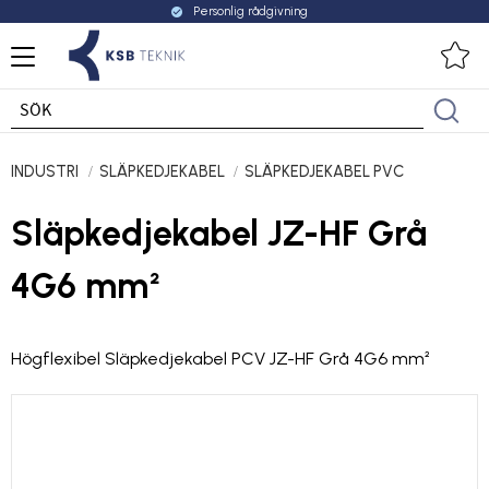
Personlig rådgivning
check_circle
Meny
Fa
INDUSTRI
SLÄPKEDJEKABEL
SLÄPKEDJEKABEL PVC
Släpkedjekabel JZ-HF Grå
4G6 mm²
Högflexibel Släpkedjekabel PCV JZ-HF Grå 4G6 mm²